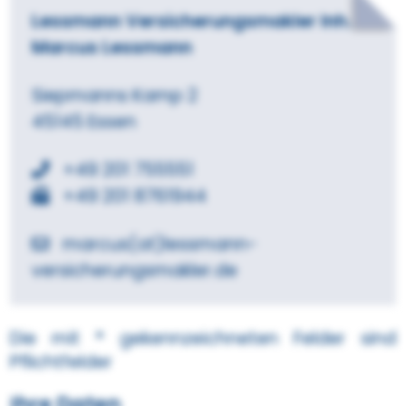
Lessmann Versicherungsmakler
Inh.
Marcus Lessmann
Siepmanns Kamp 2
45145 Essen
+49 201 755551
+49 201 8761944
marcus(at)lessmann-
versicherungsmakler.de
Die mit
*
gekennzeichneten Felder sind
Pflichtfelder
Ihre Daten