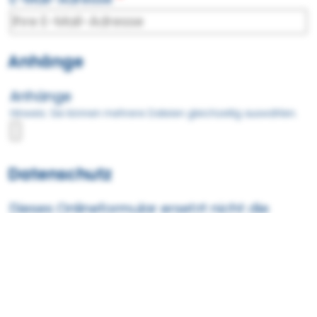
Anhänge
Anhänge
Hinweis: Sie können mehrere Dateien gleichzeitig auswählen.
Datenschutz
Dieses Onlineformular ersetzt nicht die
gesetzlich vorgeschriebene Beratung und
Dokumentierung. Vor etwaigem
Vertragsabschluss werden wir mit Ihnen in
Kontakt treten. Weiterhin bitten wir, unsere
Datenschutzerklärung und unser