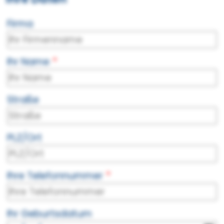
Firma
Ihr Name
Straße
PLZ/Ort
Ihre Telefonnummer
Ihr Geburtsdatum